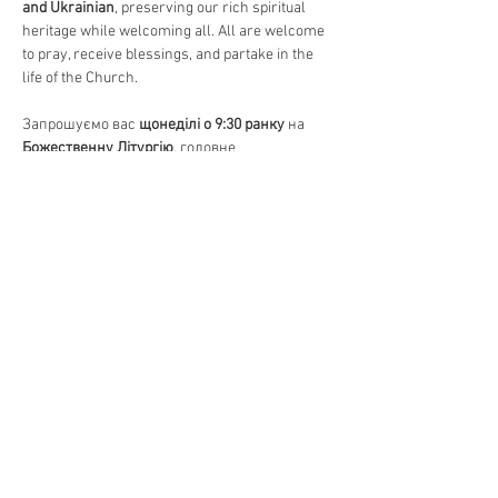
and Ukrainian
, preserving our rich spiritual 
heritage while welcoming all. All are welcome 
to pray, receive blessings, and partake in the 
life of the Church.
Запрошуємо вас 
щонеділі о 9:30 ранку
 на 
Божественну Літургію
, головне 
богослужіння в Православній Церкві. 
Відчуйте красу 
давніх молитов, священних 
піснеспівів та Святого Причастя
, єднаючись 
у вірі та громаді. Богослужіння 
відправляється 
на двох мовах – українською 
та англійською
, зберігаючи нашу духовну 
спадщину та водночас відкриваючи двері 
для всіх. Усі бажаючі можуть прийти 
помолитися, отримати благословення та 
долучитися до життя Церкви.