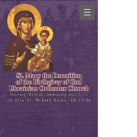
St. Mary the Dormition
of the Birthgiver of God
Ukrainian Orthodox Church
Serving Christ & Community since 1906
116 Ella St. McKees Rocks, PA 15136