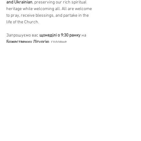
and Ukrainian
, preserving our rich spiritual 
heritage while welcoming all. All are welcome 
to pray, receive blessings, and partake in the 
life of the Church.
Запрошуємо вас 
щонеділі о 9:30 ранку
 на 
Божественну Літургію
, головне 
богослужіння в Православній Церкві. 
Відчуйте красу 
давніх молитов, священних 
піснеспівів та Святого Причастя
, єднаючись 
у вірі та громаді. Богослужіння 
відправляється 
на двох мовах – українською 
та англійською
, зберігаючи нашу духовну 
спадщину та водночас відкриваючи двері 
для всіх. Усі бажаючі можуть прийти 
помолитися, отримати благословення та 
долучитися до життя Церкви.