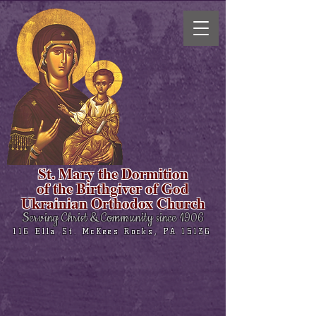
St. Mary the Dormition
of the Birthgiver of God
Ukrainian Orthodox Church
Serving Christ & Community since 1906
116 Ella St. McKees Rocks, PA 15136