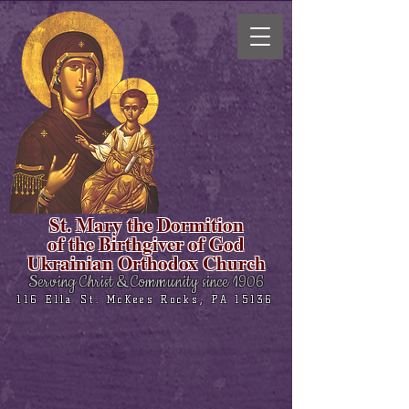
St. Mary the Dormition
of the Birthgiver of God
Ukrainian Orthodox Church
Serving Christ & Community since 1906
116 Ella St. McKees Rocks, PA 15136