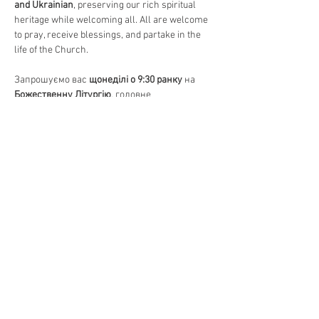
and Ukrainian
, preserving our rich spiritual 
heritage while welcoming all. All are welcome 
to pray, receive blessings, and partake in the 
life of the Church.
Запрошуємо вас 
щонеділі о 9:30 ранку
 на 
Божественну Літургію
, головне 
богослужіння в Православній Церкві. 
Відчуйте красу 
давніх молитов, священних 
піснеспівів та Святого Причастя
, єднаючись 
у вірі та громаді. Богослужіння 
відправляється 
на двох мовах – українською 
та англійською
, зберігаючи нашу духовну 
спадщину та водночас відкриваючи двері 
для всіх. Усі бажаючі можуть прийти 
помолитися, отримати благословення та 
долучитися до життя Церкви.