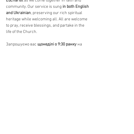
Eucharist
 as we come together in faith and 
community. Our service is sung 
in both English 
and Ukrainian
, preserving our rich spiritual 
heritage while welcoming all. All are welcome 
to pray, receive blessings, and partake in the 
life of the Church.
Запрошуємо вас 
щонеділі о 9:30 ранку
 на 
Божественну Літургію
, головне 
богослужіння в Православній Церкві. 
Відчуйте красу 
давніх молитов, священних 
піснеспівів та Святого Причастя
, єднаючись 
у вірі та громаді. Богослужіння 
відправляється 
на двох мовах – українською 
та англійською
, зберігаючи нашу духовну 
спадщину та водночас відкриваючи двері 
для всіх. Усі бажаючі можуть прийти 
помолитися, отримати благословення та 
долучитися до життя Церкви.