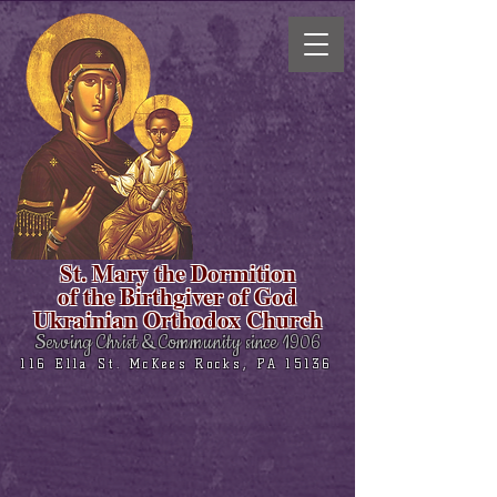
St. Mary the Dormition
of the Birthgiver of God
Ukrainian Orthodox Church
Serving Christ & Community since 1906
116 Ella St. McKees Rocks, PA 15136