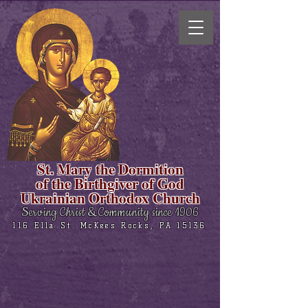
St. Mary the Dormition
of the Birthgiver of God
Ukrainian Orthodox Church
Serving Christ & Community since 1906
116 Ella St. McKees Rocks, PA 15136