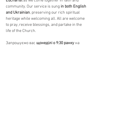
Eucharist
 as we come together in faith and 
community. Our service is sung 
in both English 
and Ukrainian
, preserving our rich spiritual 
heritage while welcoming all. All are welcome 
to pray, receive blessings, and partake in the 
life of the Church.
Запрошуємо вас 
щонеділі о 9:30 ранку
 на 
Божественну Літургію
, головне 
богослужіння в Православній Церкві. 
Відчуйте красу 
давніх молитов, священних 
піснеспівів та Святого Причастя
, єднаючись 
у вірі та громаді. Богослужіння 
відправляється 
на двох мовах – українською 
та англійською
, зберігаючи нашу духовну 
спадщину та водночас відкриваючи двері 
для всіх. Усі бажаючі можуть прийти 
помолитися, отримати благословення та 
долучитися до життя Церкви.