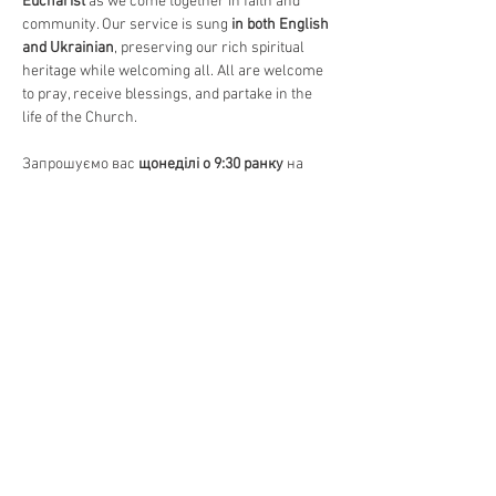
Eucharist
 as we come together in faith and 
community. Our service is sung 
in both English 
and Ukrainian
, preserving our rich spiritual 
heritage while welcoming all. All are welcome 
to pray, receive blessings, and partake in the 
life of the Church.
Запрошуємо вас 
щонеділі о 9:30 ранку
 на 
Божественну Літургію
, головне 
богослужіння в Православній Церкві. 
Відчуйте красу 
давніх молитов, священних 
піснеспівів та Святого Причастя
, єднаючись 
у вірі та громаді. Богослужіння 
відправляється 
на двох мовах – українською 
та англійською
, зберігаючи нашу духовну 
спадщину та водночас відкриваючи двері 
для всіх. Усі бажаючі можуть прийти 
помолитися, отримати благословення та 
долучитися до життя Церкви.