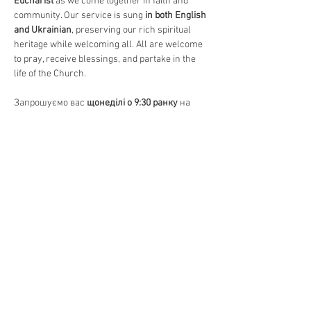
Eucharist
 as we come together in faith and 
community. Our service is sung 
in both English 
and Ukrainian
, preserving our rich spiritual 
heritage while welcoming all. All are welcome 
to pray, receive blessings, and partake in the 
life of the Church.
Запрошуємо вас 
щонеділі о 9:30 ранку
 на 
Божественну Літургію
, головне 
богослужіння в Православній Церкві. 
Відчуйте красу 
давніх молитов, священних 
піснеспівів та Святого Причастя
, єднаючись 
у вірі та громаді. Богослужіння 
відправляється 
на двох мовах – українською 
та англійською
, зберігаючи нашу духовну 
спадщину та водночас відкриваючи двері 
для всіх. Усі бажаючі можуть прийти 
помолитися, отримати благословення та 
долучитися до життя Церкви.