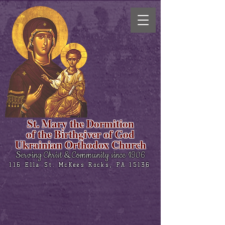
St. Mary the Dormition
of the Birthgiver of God
Ukrainian Orthodox Church
Serving Christ & Community since 1906
116 Ella St. McKees Rocks, PA 15136