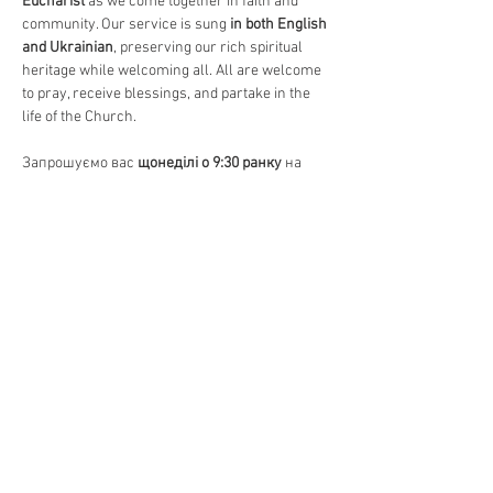
Eucharist
 as we come together in faith and 
community. Our service is sung 
in both English 
and Ukrainian
, preserving our rich spiritual 
heritage while welcoming all. All are welcome 
to pray, receive blessings, and partake in the 
life of the Church.
Запрошуємо вас 
щонеділі о 9:30 ранку
 на 
Божественну Літургію
, головне 
богослужіння в Православній Церкві. 
Відчуйте красу 
давніх молитов, священних 
піснеспівів та Святого Причастя
, єднаючись 
у вірі та громаді. Богослужіння 
відправляється 
на двох мовах – українською 
та англійською
, зберігаючи нашу духовну 
спадщину та водночас відкриваючи двері 
для всіх. Усі бажаючі можуть прийти 
помолитися, отримати благословення та 
долучитися до життя Церкви.