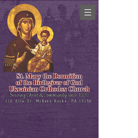
St. Mary the Dormition
of the Birthgiver of God
Ukrainian Orthodox Church
Serving Christ & Community since 1906
116 Ella St. McKees Rocks, PA 15136