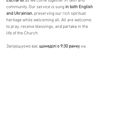
Eucharist
 as we come together in faith and 
community. Our service is sung 
in both English 
and Ukrainian
, preserving our rich spiritual 
heritage while welcoming all. All are welcome 
to pray, receive blessings, and partake in the 
life of the Church.
Запрошуємо вас 
щонеділі о 9:30 ранку
 на 
Божественну Літургію
, головне 
богослужіння в Православній Церкві. 
Відчуйте красу 
давніх молитов, священних 
піснеспівів та Святого Причастя
, єднаючись 
у вірі та громаді. Богослужіння 
відправляється 
на двох мовах – українською 
та англійською
, зберігаючи нашу духовну 
спадщину та водночас відкриваючи двері 
для всіх. Усі бажаючі можуть прийти 
помолитися, отримати благословення та 
долучитися до життя Церкви.