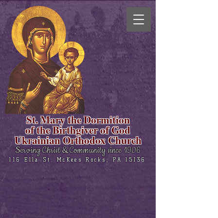
St. Mary the Dormition
of the Birthgiver of God
Ukrainian Orthodox Church
Serving Christ & Community since 1906
116 Ella St. McKees Rocks, PA 15136