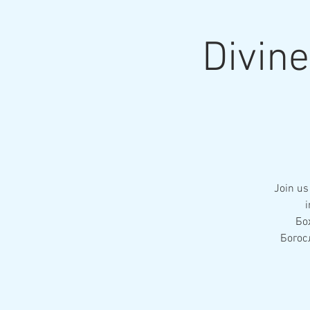
Divin
Join us
i
Бо
Богос