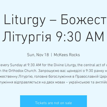
e Liturgy – Божес
Літургія 9:30 AM
Sun, Nov 18
  |  
McKees Rocks
 every Sunday at 9:30 AM for the Divine Liturgy, the central act of
n the Orthodox Church. Запрошуємо вас щонеділі о 9:30 ранку 
жественну Літургію, головне богослужіння в Православній Церк
лужіння відправляється на двох мовах – українською та англій
Tickets are not on sale