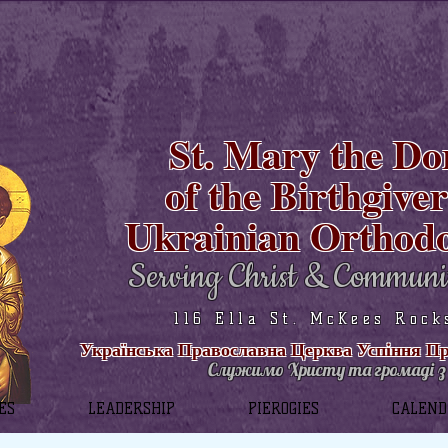
St. Mary the Do
of the Birthgive
Ukrainian Orthod
Serving Christ & Communi
116 Ella St. McKees Rock
Українська Православна Церква Успіння Пре
Служимо Христу та громаді з 
ES
LEADERSHIP
PIEROGIES
CALEN