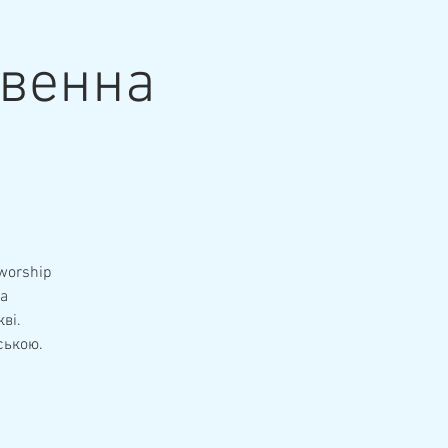
твенна
 worship
на
ві.
ською.