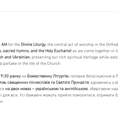
0 AM
 for the 
Divine Liturgy
, the central act of worship in the Orth
s, sacred hymns, and the Holy Eucharist
 as we come together in f
ish and Ukrainian
, preserving our rich spiritual heritage while wel
d partake in the life of the Church.
 9:30 ранку
 на 
Божественну Літургію
, головне богослужіння в 
тов, священних піснеспівів та Святого Причастя
, єднаючись у ві
ся 
на двох мовах – українською та англійською
, зберігаючи на
 для всіх. Усі бажаючі можуть прийти помолитися, отримати б
и.