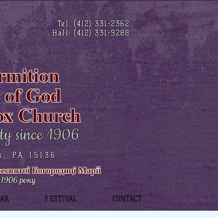
Tel: (412) 331-2362
Hall: (412) 331-9288
rmition
r of God
ox Church
ty since 1906
s, PA 15136
святoi Богородиці Маріi
1906 року
DAR
FESTIVAL
CONTACT