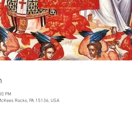
n
:00 PM
 McKees Rocks, PA 15136, USA