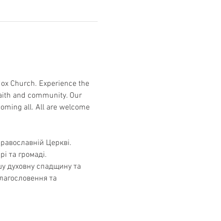
odox Church. Experience the 
aith and community. Our 
coming all. All are welcome 
Православній Церкві. 
рі та громаді. 
шу духовну спадщину та 
лагословення та 