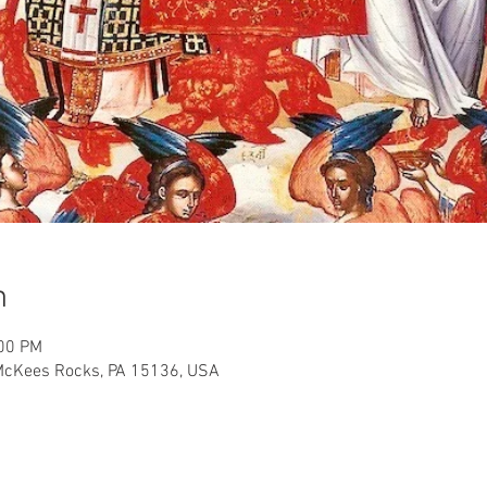
n
:00 PM
 McKees Rocks, PA 15136, USA