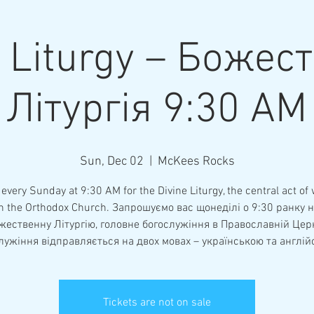
e Liturgy – Божес
Літургія 9:30 AM
Sun, Dec 02
  |  
McKees Rocks
 every Sunday at 9:30 AM for the Divine Liturgy, the central act of
n the Orthodox Church. Запрошуємо вас щонеділі о 9:30 ранку 
жественну Літургію, головне богослужіння в Православній Церк
лужіння відправляється на двох мовах – українською та англій
Tickets are not on sale