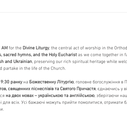
0 AM
 for the 
Divine Liturgy
, the central act of worship in the Orth
s, sacred hymns, and the Holy Eucharist
 as we come together in f
ish and Ukrainian
, preserving our rich spiritual heritage while wel
d partake in the life of the Church.
 9:30 ранку
 на 
Божественну Літургію
, головне богослужіння в 
тов, священних піснеспівів та Святого Причастя
, єднаючись у ві
ся 
на двох мовах – українською та англійською
, зберігаючи на
 для всіх. Усі бажаючі можуть прийти помолитися, отримати б
и.