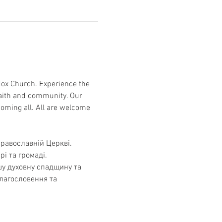
odox Church. Experience the 
aith and community. Our 
coming all. All are welcome 
Православній Церкві. 
рі та громаді. 
шу духовну спадщину та 
лагословення та 