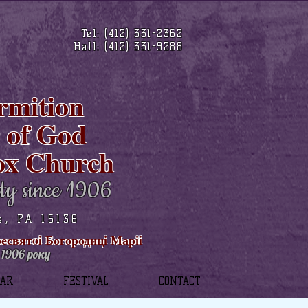
Tel: (412) 331-2362
Hall: (412) 331-9288
rmition
r of God
ox Church
ty since 1906
s, PA 15136
святoi Богородиці Маріi
1906 року
DAR
FESTIVAL
CONTACT