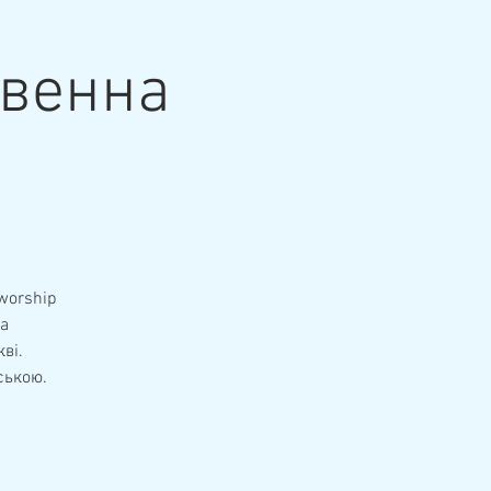
твенна
 worship
на
ві.
ською.