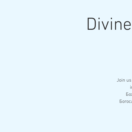
Divin
Join us
i
Бо
Богос