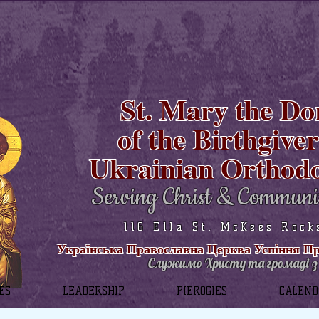
St. Mary the Do
of the Birthgive
Ukrainian Orthod
Serving Christ & Communi
116 Ella St. McKees Rock
Українська Православна Церква Успіння Пре
Служимо Христу та громаді з 
ES
LEADERSHIP
PIEROGIES
CALEN