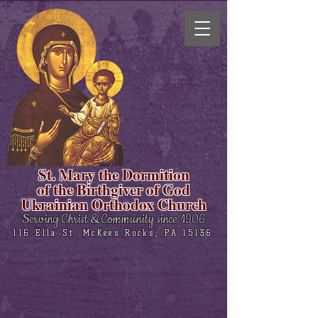
St. Mary the Dormition
of the Birthgiver of God
Ukrainian Orthodox Church
Serving Christ & Community since 1906
116 Ella St. McKees Rocks, PA 15136