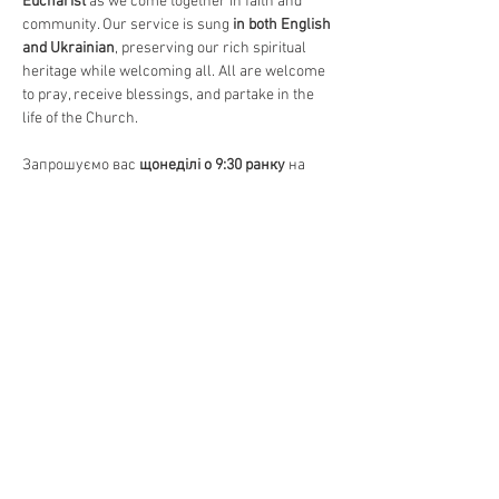
Eucharist
 as we come together in faith and 
community. Our service is sung 
in both English 
and Ukrainian
, preserving our rich spiritual 
heritage while welcoming all. All are welcome 
to pray, receive blessings, and partake in the 
life of the Church.
Запрошуємо вас 
щонеділі о 9:30 ранку
 на 
Божественну Літургію
, головне 
богослужіння в Православній Церкві. 
Відчуйте красу 
давніх молитов, священних 
піснеспівів та Святого Причастя
, єднаючись 
у вірі та громаді. Богослужіння 
відправляється 
на двох мовах – українською 
та англійською
, зберігаючи нашу духовну 
спадщину та водночас відкриваючи двері 
для всіх. Усі бажаючі можуть прийти 
помолитися, отримати благословення та 
долучитися до життя Церкви.