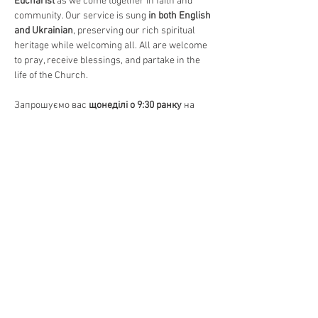
Eucharist
 as we come together in faith and 
community. Our service is sung 
in both English 
and Ukrainian
, preserving our rich spiritual 
heritage while welcoming all. All are welcome 
to pray, receive blessings, and partake in the 
life of the Church.
Запрошуємо вас 
щонеділі о 9:30 ранку
 на 
Божественну Літургію
, головне 
богослужіння в Православній Церкві. 
Відчуйте красу 
давніх молитов, священних 
піснеспівів та Святого Причастя
, єднаючись 
у вірі та громаді. Богослужіння 
відправляється 
на двох мовах – українською 
та англійською
, зберігаючи нашу духовну 
спадщину та водночас відкриваючи двері 
для всіх. Усі бажаючі можуть прийти 
помолитися, отримати благословення та 
долучитися до життя Церкви.