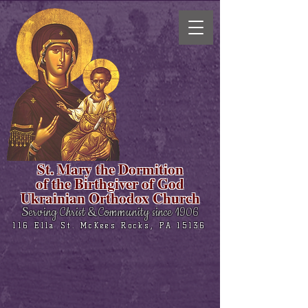
St. Mary the Dormition
of the Birthgiver of God
Ukrainian Orthodox Church
Serving Christ & Community since 1906
116 Ella St. McKees Rocks, PA 15136