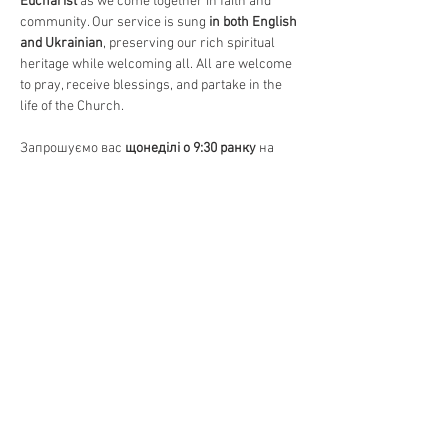
Eucharist
 as we come together in faith and 
community. Our service is sung 
in both English 
and Ukrainian
, preserving our rich spiritual 
heritage while welcoming all. All are welcome 
to pray, receive blessings, and partake in the 
life of the Church.
Запрошуємо вас 
щонеділі о 9:30 ранку
 на 
Божественну Літургію
, головне 
богослужіння в Православній Церкві. 
Відчуйте красу 
давніх молитов, священних 
піснеспівів та Святого Причастя
, єднаючись 
у вірі та громаді. Богослужіння 
відправляється 
на двох мовах – українською 
та англійською
, зберігаючи нашу духовну 
спадщину та водночас відкриваючи двері 
для всіх. Усі бажаючі можуть прийти 
помолитися, отримати благословення та 
долучитися до життя Церкви.