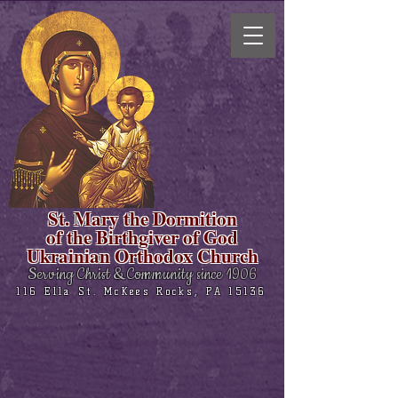
St. Mary the Dormition
of the Birthgiver of God
Ukrainian Orthodox Church
Serving Christ & Community since 1906
116 Ella St. McKees Rocks, PA 15136