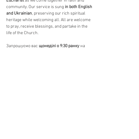
Eucharist
 as we come together in faith and 
community. Our service is sung 
in both English 
and Ukrainian
, preserving our rich spiritual 
heritage while welcoming all. All are welcome 
to pray, receive blessings, and partake in the 
life of the Church.
Запрошуємо вас 
щонеділі о 9:30 ранку
 на 
Божественну Літургію
, головне 
богослужіння в Православній Церкві. 
Відчуйте красу 
давніх молитов, священних 
піснеспівів та Святого Причастя
, єднаючись 
у вірі та громаді. Богослужіння 
відправляється 
на двох мовах – українською 
та англійською
, зберігаючи нашу духовну 
спадщину та водночас відкриваючи двері 
для всіх. Усі бажаючі можуть прийти 
помолитися, отримати благословення та 
долучитися до життя Церкви.