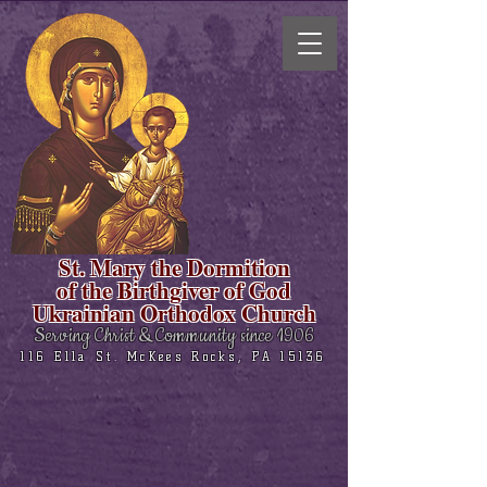
St. Mary the Dormition
of the Birthgiver of God
Ukrainian Orthodox Church
Serving Christ & Community since 1906
116 Ella St. McKees Rocks, PA 15136